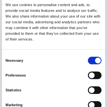
for hunde? Hvor meget motion har en hund
We use cookies to personalise content and ads, to
brug for? Mængden af motion, en hund har
provide social media features and to analyse our traffic.
brug for,…
We also share information about your use of our site with
our social media, advertising and analytics partners who
may combine it with other information that you’ve
Hundesenge: Find
provided to them or that they’ve collected from your use
of their services.
den perfekte
hundeseng
Consent
Necessary
Selection
april 22, 2024
Hund
Drømmer du om at give din hund en
Preferences
komfortabel og hyggelig soveplads? En
hundeseng er et must-have for enhver
Statistics
hundeejer, og med det rette valg kan du sikre,
at din hund får den søvn, den har brug for. I
denne guide dykker vi ned i hundesengens
Marketing
verden og hjælper dig med at finde den