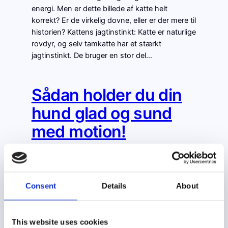
energi. Men er dette billede af katte helt
korrekt? Er de virkelig dovne, eller er der mere til
historien? Kattens jagtinstinkt: Katte er naturlige
rovdyr, og selv tamkatte har et stærkt
jagtinstinkt. De bruger en stor del…
Sådan holder du din
hund glad og sund
med motion!
april 27, 2024
Hund
En glad og sund hund er en aktiv hund! Motion
Consent
Details
About
er lige så vigtigt for hunde som for mennesker.
Det giver dem både fysisk og mental
stimulering og kan forebygge en række
This website uses cookies
sundhedsproblemer. Hvorfor er motion vigtigt