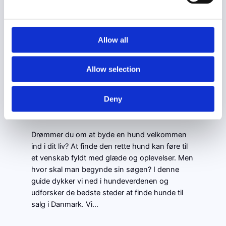
perfekte…
Allow all
Hunde til salg: Find
din perfekte
Allow selection
firbenede ven!
Deny
april 22, 2024
Hund
Drømmer du om at byde en hund velkommen
ind i dit liv? At finde den rette hund kan føre til
et venskab fyldt med glæde og oplevelser. Men
hvor skal man begynde sin søgen? I denne
guide dykker vi ned i hundeverdenen og
udforsker de bedste steder at finde hunde til
salg i Danmark. Vi…